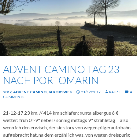
ADVENT CAMINO TAG 23
NACH PORTOMARIN
2017
,
ADVENT CAMINO
,
JAKOBSWEG
21/12/2017
RALPH
4
COMMENTS
21-12-17 23 km. // 414 km schlafen: xunta albergue 6 €
wetter: früh 0°-9° nebel / sonnig mittags 9° strahletag also
wenn ich den erwisch, der sie story von wegen pilgerautobahn
aufgebracht hat, na dem erzähl ich was. von wegen dreispurig