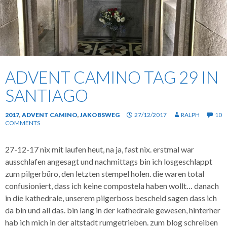
ADVENT CAMINO TAG 29 IN
SANTIAGO
2017
,
ADVENT CAMINO
,
JAKOBSWEG
27/12/2017
RALPH
10
COMMENTS
27-12-17 nix mit laufen heut, na ja, fast nix. erstmal war
ausschlafen angesagt und nachmittags bin ich losgeschlappt
zum pilgerbüro, den letzten stempel holen. die waren total
confusioniert, dass ich keine compostela haben wollt… danach
in die kathedrale, unserem pilgerboss bescheid sagen dass ich
da bin und all das. bin lang in der kathedrale gewesen, hinterher
hab ich mich in der altstadt rumgetrieben. zum blog schreiben