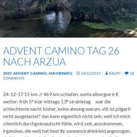
ADVENT CAMINO TAG 26
NACH ARZUA
2017
,
ADVENT CAMINO
,
JAKOBSWEG
24/12/2017
RALPH
10
COMMENTS
24-12-17 15 km. // 469 km schlafen: xunta albergue 6 €
wetter: früh 5° klar mittags 13° strahletag war die
schlechteste nacht bisher, keine ahnung warum. vllt ist pilgerli
nicht ausgelastet? das kann eigentlich nicht sein, weil ich mich
ziiemlich durchgeknautscht fühle, wird zeit, anzukommen,
irgendwo. die welt hat heut ihr sonnenstrahlekleid angezogen,