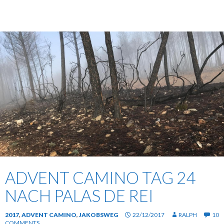
ADVENT CAMINO TAG 24
NACH PALAS DE REI
2017
,
ADVENT CAMINO
,
JAKOBSWEG
22/12/2017
RALPH
10
COMMENTS