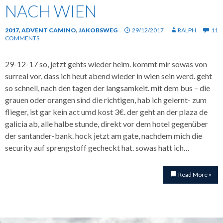
NACH WIEN
2017
,
ADVENT CAMINO
,
JAKOBSWEG
29/12/2017
RALPH
11
COMMENTS
29-12-17 so, jetzt gehts wieder heim. kommt mir sowas von
surreal vor, dass ich heut abend wieder in wien sein werd. geht
so schnell, nach den tagen der langsamkeit. mit dem bus – die
grauen oder orangen sind die richtigen, hab ich gelernt- zum
flieger, ist gar kein act umd kost 3€. der geht an der plaza de
galicia ab, alle halbe stunde, direkt vor dem hotel gegenüber
der santander-bank. hock jetzt am gate, nachdem mich die
security auf sprengstoff gecheckt hat. sowas hatt ich…
Read More »