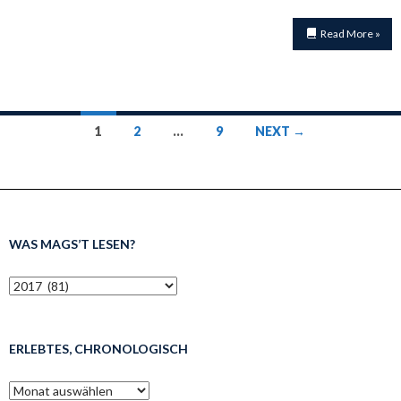
Read More »
Posts
1
2
…
9
NEXT →
navigation
WAS MAGS’T LESEN?
was
mags’t
lesen?
ERLEBTES, CHRONOLOGISCH
erlebtes,