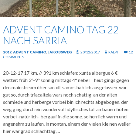
ADVENT CAMINO TAG 22
NACH SARRIA
2017
,
ADVENT CAMINO
,
JAKOBSWEG
20/12/2017
RALPH
12
COMMENTS
20-12-17 17 km. // 391 km schlafen: xunta albergue 6 €
wetter: früh 3°-9° sonnig mittags 4° nebel heut gings gegen
den mainstream über san xil, samos hab ich ausgelassen. war
gut so, durch triacaltela wars noch schattig, an der alten
schmiede und herberge vorbei bin ich rechts abgebogen. der
weg ging durch ein wundervoll idyllisches tal, an bauernhöfen
vorbei -natürlich- bergauf in die sonne. so herrlich warm und
angenehm zu laufen. in montan, einem der vielen kleinen weiler
hier war grad schlachttag,…