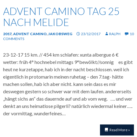
ADVENT CAMINO TAG 25
NACH MELIDE
2017
,
ADVENT CAMINO
,
JAKOBSWEG
23/12/2017
RALPH
10
COMMENTS
23-12-17 15 km. // 454 km schlafen: xunta albergue 6 €
wetter: früh 4° hochnebel mittags 9°bewölkt//sonnig es gibt
heut ne kurzetappe, hab ich in der nacht beschlossen. weil ich
eigentlich in protomarin meinen ruhetag – den 7.tag- hätte
machen sollen, hab ich aber nicht. kann sein dass es mir
deswegen gestern so schwer war mit dem laufen. andererseits
„hängt sichs an“ das dauernde auf und ab vom weg. …. und wer
denkt an uns heimatlose pilgerli? natürlich wiedermal keiner…..
der vormittag, wunderfeines…
Read More »