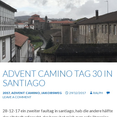
ADVENT CAMINO TAG 30 IN
SANTIAGO
2017
,
ADVENT CAMINO
,
JAKOBSWEG
29/12/2017
RALPH
LEAVE A COMMENT
28-12-17 ein zweiter faultag in santiago, hab die andere hälfte
der altstadt erforscht. der harry hat mich zum cafe literarios