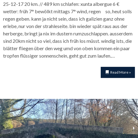
25-12-17 20 km. // 489 km schlafen: xunta albergue 6 €
wetter: früh 7° bewölkt mittags 7° wind, regen so, heut solls
regen geben. kann ja nicht sein, dass ich galizien ganz ohne
erlebe, nur von der strahleseite. bin wieder spät raus aus der
herberge, bringt ja nix im dustern rumzuschlappen. ausserdem
sind 20km nicht so viel, dass ich früh los müsst. windig ists, die
blätter fliegen über den weg umd von oben kommen ein paar
tropfen flüssiger sonnenschein, geht gut zum laufen.…
Read More »