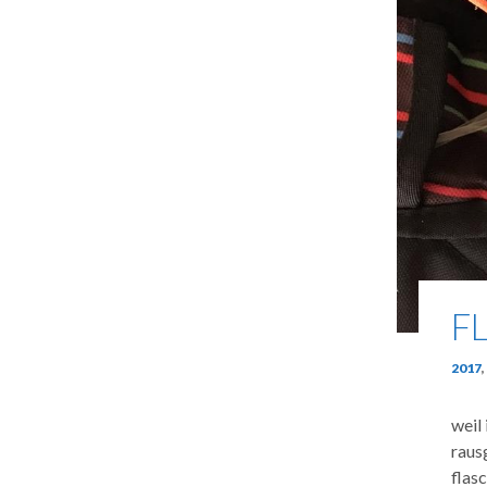
F
2017
,
weil
raus
flas