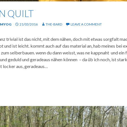
IN QUILT
MYOG
21/03/2016
THE-BARD
LEAVE A COMMENT
nz trivial ist das nicht, mit dem nähen, doch mit etwas sorgfalt mac
pt und ist leicht. kommt auch auf das material an, hab meines bei e
 zum selberbauen. wenn du dann weisst, was ne kappnaht und ein f
 und geduld und geradeaus nähen können – da üb ich noch, ist sta
ht locker aus, geradeaus…