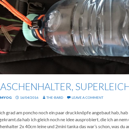
LASCHENHALTER, SUPERLEIC
MYOG
16/04/2016
THE-BARD
LEAVE A COMMENT
 ich grad am poncho noch ein paar druckknöpfe angebaut hab, hab
gekramt.da hab ich gleich noch ne idee ausprobiert, die ich an nem
chenhalter 2x 40cm leine und 2mini tanka das war’s schon, was du a