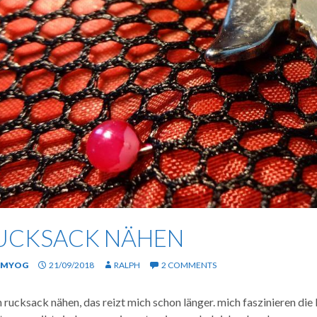
UCKSACK NÄHEN
MYOG
21/09/2018
RALPH
2 COMMENTS
n rucksack nähen, das reizt mich schon länger. mich faszinieren di