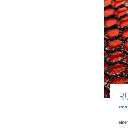
R
2018
,
eine