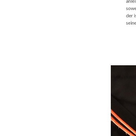
anle
sowe
der 
sein