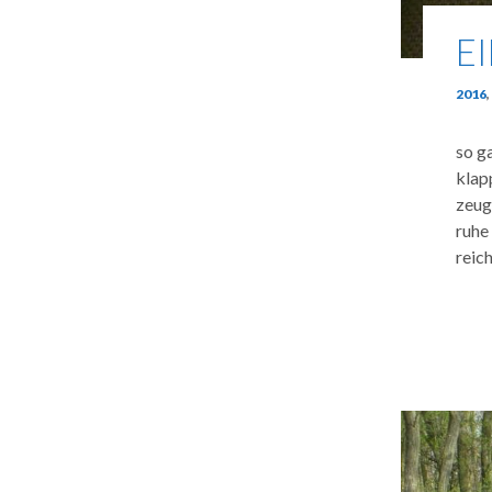
E
2016
,
so ga
klap
zeug
ruhe
reic