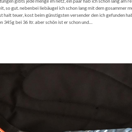
itungen gibts jede menge im netz, ein paar hab ich schon lang am r
it, so gut. nebenbei liebäugel ich schon lang mit dem gosammer m
ist halt teuer, kost beim günstigsten versender den ich gefunden h
en 345g bei 36 ltr. aber schön ist er schon und…