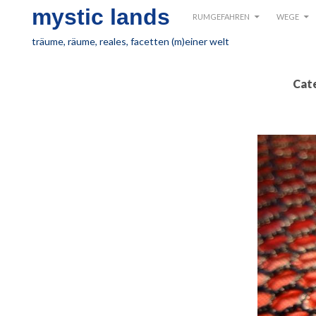
SKIP TO CONTENT
Search
mystic lands
RUMGEFAHREN
WEGE
träume, räume, reales, facetten (m)einer welt
Cat