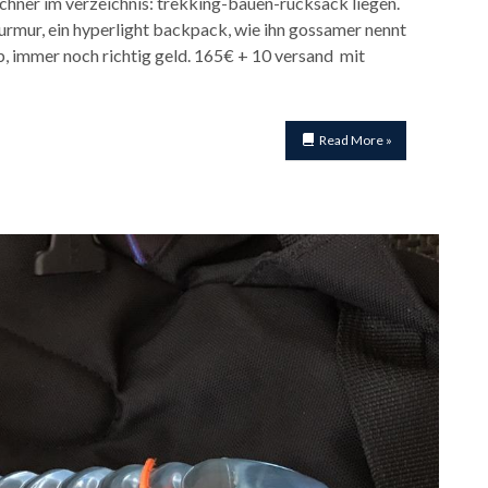
echner im verzeichnis: trekking-bauen-rucksack liegen.
urmur, ein hyperlight backpack, wie ihn gossamer nennt
ab, immer noch richtig geld. 165€ + 10 versand mit
Read More »