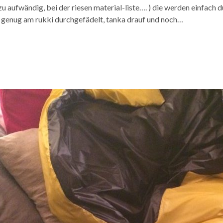
zu aufwändig, bei der riesen material-liste…. ) die werden einfach d
 genug am rukki durchgefädelt, tanka drauf und noch…