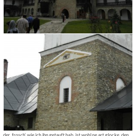
der ‚frosch‘, wie ich ihn getauft hab, ist wohl ne art glocke. den