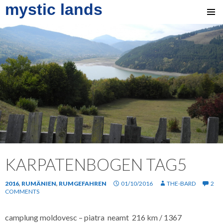
mystic lands
SKIP
TO
CONTENT
KARPATENBOGEN TAG5
2016
,
RUMÄNIEN
,
RUMGEFAHREN
01/10/2016
THE-BARD
2
COMMENTS
camplung moldovesc – piatra neamt 216 km / 1367