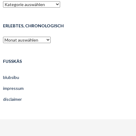
was
mags’t
lesen?
ERLEBTES, CHRONOLOGISCH
erlebtes,
chronologisch
FUSSKÄS
blubsibu
impressum
disclaimer