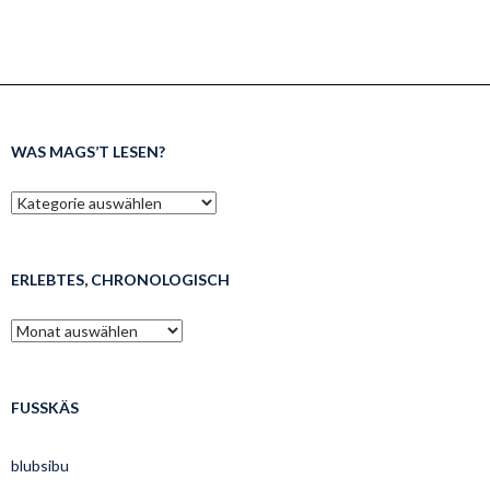
WAS MAGS’T LESEN?
was
mags’t
lesen?
ERLEBTES, CHRONOLOGISCH
erlebtes,
chronologisch
FUSSKÄS
blubsibu