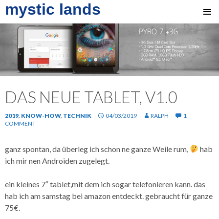
mystic lands
SKIP
TO
CONTENT
DAS NEUE TABLET, V1.0
2019
,
KNOW-HOW
,
TECHNIK
04/03/2019
RALPH
1
COMMENT
ganz spontan, da überleg ich schon ne ganze Weile rum,
hab
ich mir nen Androiden zugelegt.
ein kleines 7″ tablet,mit dem ich sogar telefonieren kann. das
hab ich am samstag bei amazon entdeckt. gebraucht für ganze
75€.