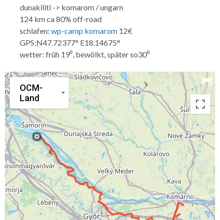
dunakiliti -> komarom / ungarn
124 km ca 80% off-road
schlafen:
wp-camp komarom
12€
GPS:N47.72377° E18.14675°
wetter: früh 19⁰, bewölkt, später so30⁰
OCM-
Land