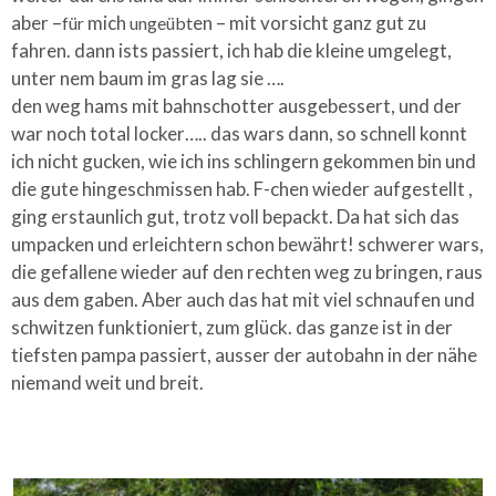
aber –
mich
en – mit vorsicht ganz gut zu
für
ungeübt
fahren. dann ists passiert, ich hab die kleine umgelegt,
unter nem baum im gras lag sie ….
den weg hams mit bahnschotter ausgebessert, und der
war noch total locker….. das wars dann, so schnell konnt
ich nicht gucken, wie ich ins schlingern gekommen bin und
die gute hingeschmissen hab.
F-chen wieder aufgestellt
,
ging erstaunlich gut, trotz voll bepackt. Da hat sich das
umpacken und erleichtern schon bewährt! schwerer wars,
die gefallene wieder auf den rechten weg zu bringen, raus
aus dem gaben. Aber auch das hat mit viel schnaufen und
schwitzen funktioniert, zum glück. das ganze ist in der
tiefsten pampa passiert, ausser der autobahn in der nähe
niemand weit und breit.