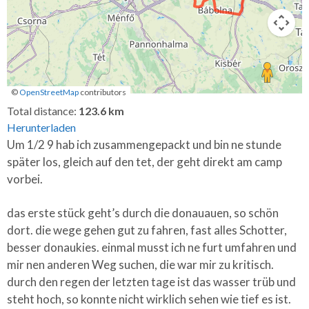
©
OpenStreetMap
contributors
Keyboard shortcuts
Image may be subject to copyright
Terms
Total distance:
123.6 km
Herunterladen
Um 1/2 9 hab ich zusammengepackt und bin ne stunde
später los, gleich auf den tet, der geht direkt am camp
vorbei.
das erste stück geht’s durch die donauauen, so schön
dort. die wege gehen gut zu fahren, fast alles Schotter,
besser donaukies. einmal musst ich ne furt umfahren und
mir nen anderen Weg suchen, die war mir zu kritisch.
durch den regen der letzten tage ist das wasser trüb und
steht hoch, so konnte nicht wirklich sehen wie tief es ist.