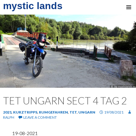
mystic lands
SKIP
TO
CONTENT
TET UNGARN SECT 4 TAG 2
2021
,
KURZTRIPPS
,
RUMGEFAHREN
,
TET
,
UNGARN
19/08/2021
RALPH
LEAVE A COMMENT
19-08-2021