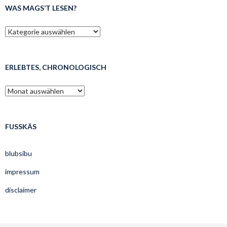
WAS MAGS’T LESEN?
was
mags’t
lesen?
ERLEBTES, CHRONOLOGISCH
erlebtes,
chronologisch
FUSSKÄS
blubsibu
impressum
disclaimer