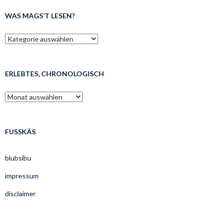
WAS MAGS’T LESEN?
was
mags’t
lesen?
ERLEBTES, CHRONOLOGISCH
erlebtes,
chronologisch
FUSSKÄS
blubsibu
impressum
disclaimer