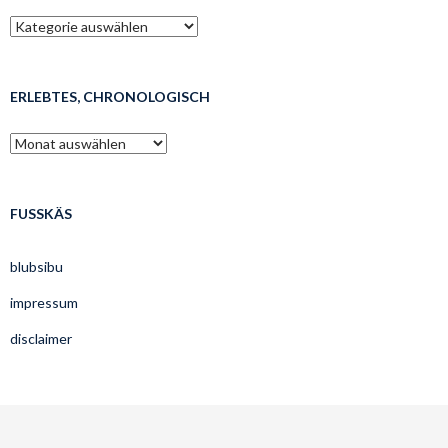
was
mags’t
lesen?
ERLEBTES, CHRONOLOGISCH
erlebtes,
chronologisch
FUSSKÄS
blubsibu
impressum
disclaimer