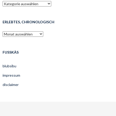
was
mags’t
lesen?
ERLEBTES, CHRONOLOGISCH
erlebtes,
chronologisch
FUSSKÄS
blubsibu
impressum
disclaimer