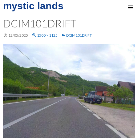
mystic lands
SKIP
TO
DCIM101DRIFT
CONTENT
12/05/2025
1500 × 1125
DCIM101DRIFT