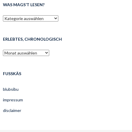
WAS MAGS’T LESEN?
was
mags’t
lesen?
ERLEBTES, CHRONOLOGISCH
erlebtes,
chronologisch
FUSSKÄS
blubsibu
impressum
disclaimer