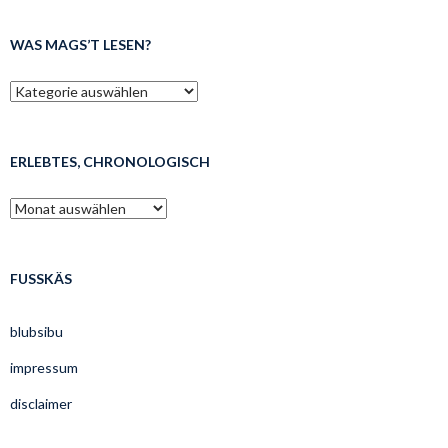
WAS MAGS’T LESEN?
was
mags’t
lesen?
ERLEBTES, CHRONOLOGISCH
erlebtes,
chronologisch
FUSSKÄS
blubsibu
impressum
disclaimer