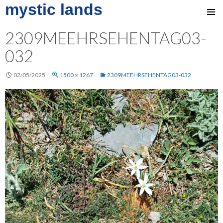
mystic lands
SKIP
TO
2309MEEHRSEHENTAG03-
CONTENT
032
02/05/2025
1500 × 1267
2309MEEHRSEHENTAG03-032