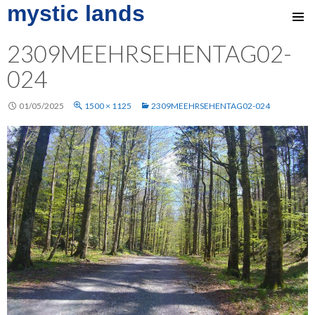
mystic lands
SKIP
TO
2309MEEHRSEHENTAG02-
CONTENT
024
01/05/2025
1500 × 1125
2309MEEHRSEHENTAG02-024