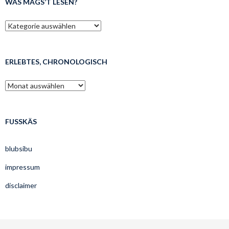
WAS MAGS’T LESEN?
was
mags’t
lesen?
ERLEBTES, CHRONOLOGISCH
erlebtes,
chronologisch
FUSSKÄS
blubsibu
impressum
disclaimer