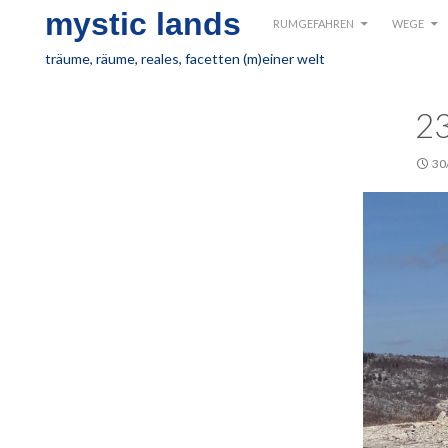
SKIP TO CONTENT
Search
mystic lands
RUMGEFAHREN
WEGE
träume, räume, reales, facetten (m)einer welt
2
30