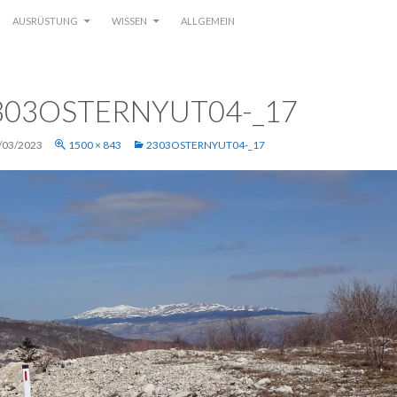
AUSRÜSTUNG
WISSEN
ALLGEMEIN
303OSTERNYUT04-_17
/03/2023
1500 × 843
2303OSTERNYUT04-_17