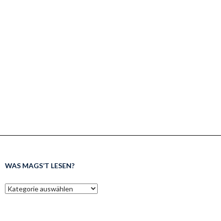
WAS MAGS’T LESEN?
was
mags’t
lesen?