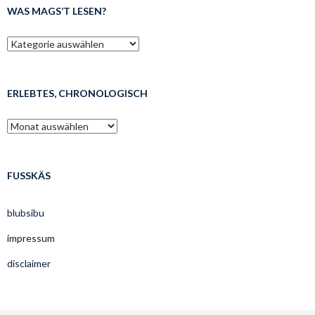
WAS MAGS’T LESEN?
was
mags’t
lesen?
ERLEBTES, CHRONOLOGISCH
erlebtes,
chronologisch
FUSSKÄS
blubsibu
impressum
disclaimer